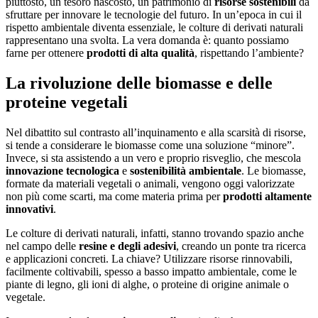
piuttosto, un tesoro nascosto, un patrimonio di
risorse sostenibili
da
sfruttare per innovare le tecnologie del futuro. In un’epoca in cui il
rispetto ambientale diventa essenziale, le colture di derivati naturali
rappresentano una svolta. La vera domanda è: quanto possiamo
farne per ottenere
prodotti di alta qualità
, rispettando l’ambiente?
La rivoluzione delle biomasse e delle
proteine vegetali
Nel dibattito sul contrasto all’inquinamento e alla scarsità di risorse,
si tende a considerare le biomasse come una soluzione “minore”.
Invece, si sta assistendo a un vero e proprio risveglio, che mescola
innovazione tecnologica
e
sostenibilità ambientale
. Le biomasse,
formate da materiali vegetali o animali, vengono oggi valorizzate
non più come scarti, ma come materia prima per
prodotti altamente
innovativi
.
Le colture di derivati naturali, infatti, stanno trovando spazio anche
nel campo delle
resine e degli adesivi
, creando un ponte tra ricerca
e applicazioni concreti. La chiave? Utilizzare risorse rinnovabili,
facilmente coltivabili, spesso a basso impatto ambientale, come le
piante di legno, gli ioni di alghe, o proteine di origine animale o
vegetale.