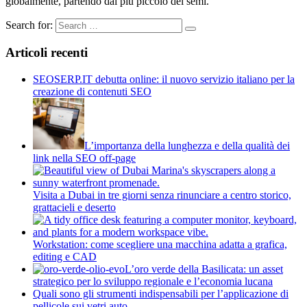
globalmente, partendo dal più piccolo dei semi.
Search for:
Articoli recenti
SEOSERP.IT debutta online: il nuovo servizio italiano per la
creazione di contenuti SEO
L’importanza della lunghezza e della qualità dei
link nella SEO off-page
Visita a Dubai in tre giorni senza rinunciare a centro storico,
grattacieli e deserto
Workstation: come scegliere una macchina adatta a grafica,
editing e CAD
L’oro verde della Basilicata: un asset
strategico per lo sviluppo regionale e l’economia lucana
Quali sono gli strumenti indispensabili per l’applicazione di
pellicole sui vetri auto