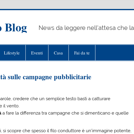
o Blog
News da leggere nell'attesa che la 
Lifestyle
Eventi
Casa
Fai da te
ità sulle campagne pubblicitarie
arole, credere che un semplice testo basti a catturare
e il vento.
à
a fare la differenza tra campagne che si dimenticano e quelle
nni, si scopre che spesso il filo conduttore è un’immagine potente,