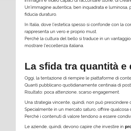
immagini e video capaci di raccontare storie, di crea
Un’immagine autentica, ben inquadrata e luminosa, può 
fiducia duraturo.
In Italia, dove l’estetica spesso si confonde con la c
rappresenta un vero e proprio must.
Perché la cultura del bello si traduce in un vantaggio
mostrare l’eccellenza italiana.
La sfida tra quantità e 
Oggi, la tentazione di riempire le piattaforme di conte
Quanti pubblicano quotidianamente centinaia di pos
Risultato: poca attenzione, scarso engagement.
Una strategia vincente, quindi, non può prescindere da
Specialmente in un mercato saturo, offrire qualcosa di 
Perché i contenuti di valore tendono a essere condivisi
Le aziende, quindi, devono capire che investire in
pr