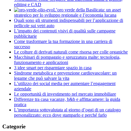
editing e CAD
L’oro verde della Basilicata: un asset
strategico per lo sviluppo regionale e l’economia lucana
Quali sono gli strumenti indispensabili per l’applicazione di
pellicole sui vetri auto
L’impatto dei contenuti visivi di qualità sulle campagne
pubblicitarie
Come trasformare la tua formazione in una carriera di
successo
Le colture di derivati naturali come risorsa per colle organiche
Macchinari di pompaggio e spruzzatura malte: tecnologia,
funzionamento e applicazioni
3 idee smart per risparmiare spazio in casa
Sindrome metabolica e prevenzione cardiovascolare: un
legame che può salvare la vita
L’utilizzo dei social media per aumentare l’engagement
aziendale
Le opportunità di investimento nel mercato immobiliare
Differenze tra casa vacanze, b&b e affittacamere: la guida
pratica
L’importanza sottovalutata al giorno d’oggi di un catalogo
personalizzato: ecco dove stamparlo e perché farlo
Categorie