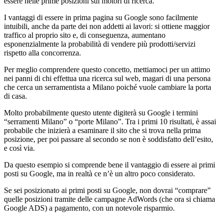
essere nelle prime posizioni sui motori di ricerca.
I vantaggi di essere in prima pagina su Google sono facilmente
intuibili, anche da parte dei non addetti ai lavori: si ottiene maggior
traffico al proprio sito e, di conseguenza, aumentano
esponenzialmente la probabilità di vendere più prodotti/servizi
rispetto alla concorrenza.
Per meglio comprendere questo concetto, mettiamoci per un attimo
nei panni di chi effettua una ricerca sul web, magari di una persona
che cerca un serramentista a Milano poiché vuole cambiare la porta
di casa.
Molto probabilmente questo utente digiterà su Google i termini
“serramenti Milano” o “porte Milano”. Tra i primi 10 risultati, è assai
probabile che inizierà a esaminare il sito che si trova nella prima
posizione, per poi passare al secondo se non è soddisfatto dell’esito,
e così via.
Da questo esempio si comprende bene il vantaggio di essere ai primi
posti su Google, ma in realtà ce n’è un altro poco considerato.
Se sei posizionato ai primi posti su Google, non dovrai “comprare”
quelle posizioni tramite delle campagne AdWords (che ora si chiama
Google ADS) a pagamento, con un notevole risparmio.