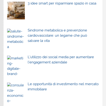
3 idee smart per risparmiare spazio in casa
Sindrome metabolica e prevenzione
cardiovascolare: un legame che può
salvare la vita
L’utilizzo dei social media per aumentare
l’engagement aziendale
Le opportunità di investimento nel mercato
immobiliare