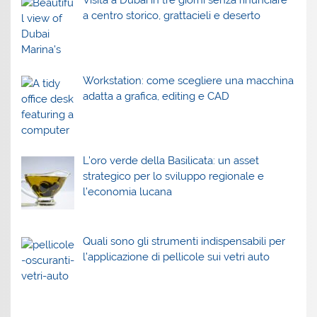
a centro storico, grattacieli e deserto
Workstation: come scegliere una macchina
adatta a grafica, editing e CAD
L’oro verde della Basilicata: un asset
strategico per lo sviluppo regionale e
l’economia lucana
Quali sono gli strumenti indispensabili per
l’applicazione di pellicole sui vetri auto