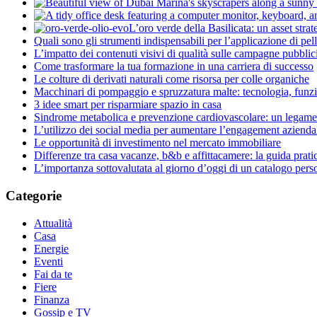
L’oro verde della Basilicata: un asset stra
Quali sono gli strumenti indispensabili per l’applicazione di pell
L’impatto dei contenuti visivi di qualità sulle campagne pubblici
Come trasformare la tua formazione in una carriera di successo
Le colture di derivati naturali come risorsa per colle organiche
Macchinari di pompaggio e spruzzatura malte: tecnologia, funz
3 idee smart per risparmiare spazio in casa
Sindrome metabolica e prevenzione cardiovascolare: un legame 
L’utilizzo dei social media per aumentare l’engagement azienda
Le opportunità di investimento nel mercato immobiliare
Differenze tra casa vacanze, b&b e affittacamere: la guida prati
L’importanza sottovalutata al giorno d’oggi di un catalogo pers
Categorie
Attualità
Casa
Energie
Eventi
Fai da te
Fiere
Finanza
Gossip e TV