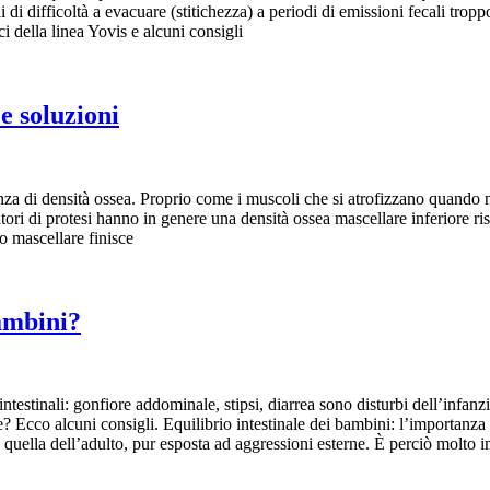
i di difficoltà a evacuare (stitichezza) a periodi di emissioni fecali tr
ci della linea Yovis e alcuni consigli
e soluzioni
nza di densità ossea. Proprio come i muscoli che si atrofizzano quando n
tatori di protesi hanno in genere una densità ossea mascellare inferiore ri
so mascellare finisce
ambini?
estinali: gonfiore addominale, stipsi, diarrea sono disturbi dell’infanz
e? Ecco alcuni consigli. Equilibrio intestinale dei bambini: l’importanza d
 quella dell’adulto, pur esposta ad aggressioni esterne. È perciò molto 