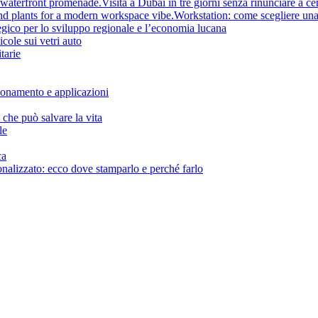
Visita a Dubai in tre giorni senza rinunciare a cen
Workstation: come scegliere una
tegico per lo sviluppo regionale e l’economia lucana
icole sui vetri auto
tarie
ionamento e applicazioni
che può salvare la vita
le
ca
onalizzato: ecco dove stamparlo e perché farlo