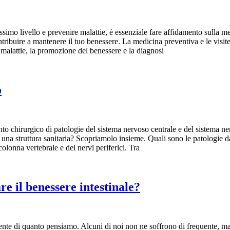
simo livello e prevenire malattie, è essenziale fare affidamento sulla me
tribuire a mantenere il tuo benessere. La medicina preventiva e le visi
i malattie, la promozione del benessere e la diagnosi
o
ento chirurgico di patologie del sistema nervoso centrale e del sistema 
a una struttura sanitaria? Scopriamolo insieme. Quali sono le patologie 
 colonna vertebrale e dei nervi periferici. Tra
e il benessere intestinale?
nte di quanto pensiamo. Alcuni di noi non ne soffrono di frequente, ma so