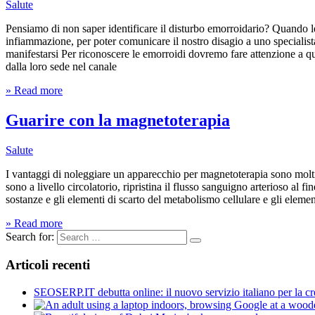
Salute
Pensiamo di non saper identificare il disturbo emorroidario? Quando l
infiammazione, per poter comunicare il nostro disagio a uno specialis
manifestarsi Per riconoscere le emorroidi dovremo fare attenzione a qu
dalla loro sede nel canale
» Read more
Guarire con la magnetoterapia
Salute
I vantaggi di noleggiare un apparecchio per magnetoterapia sono molti, so
sono a livello circolatorio, ripristina il flusso sanguigno arterioso al f
sostanze e gli elementi di scarto del metabolismo cellulare e gli eleme
» Read more
Search for:
Articoli recenti
SEOSERP.IT debutta online: il nuovo servizio italiano per la c