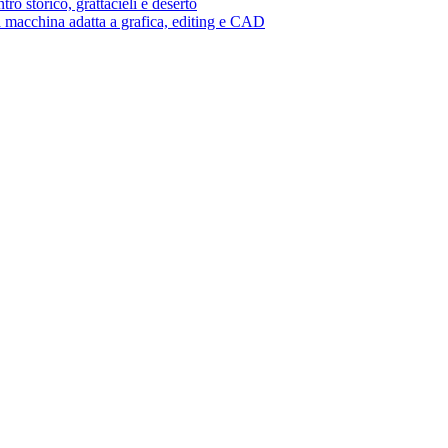
tro storico, grattacieli e deserto
 macchina adatta a grafica, editing e CAD