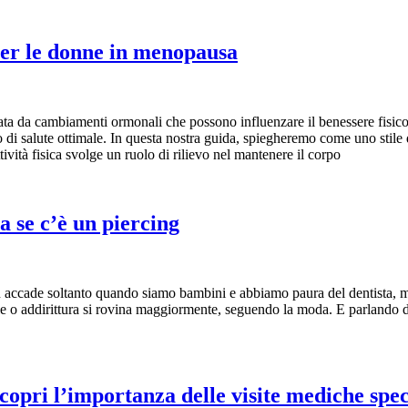
 per le donne in menopausa
zata da cambiamenti ormonali che possono influenzare il benessere fisic
o di salute ottimale. In questa nostra guida, spiegheremo come uno stile d
vità fisica svolge un ruolo di rilievo nel mantenere il corpo
a se c’è un piercing
n accade soltanto quando siamo bambini e abbiamo paura del dentista, ma 
orale o addirittura si rovina maggiormente, seguendo la moda. E parlando
copri l’importanza delle visite mediche spec