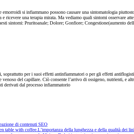
e emorroidi si infiammano possono causare una sintomatologia piuttosto 
ta e ricevere una terapia mirata. Ma vediamo quali sintomi osservare at
esti sintomi: Pruritoanale; Dolore; Gonfiore; Congestione(aumento della 
prattutto per i suoi effetti antinfiammatori o per gli effetti antiflogist
ine venoso del capillare. Ciò consente l’arrivo di ossigeno, nutrienti, e a
nti derivati dal processo infiammatorio
reazione di contenuti SEO
L’importanza della lunghezza e della qualità dei li