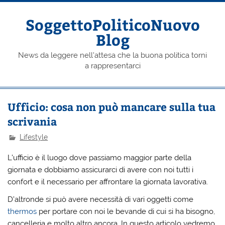
Skip
to
content
SoggettoPoliticoNuovo
Blog
News da leggere nell'attesa che la buona politica torni
a rappresentarci
Ufficio: cosa non può mancare sulla tua
scrivania
Lifestyle
L’ufficio è il luogo dove passiamo maggior parte della
giornata e dobbiamo assicurarci di avere con noi tutti i
confort e il necessario per affrontare la giornata lavorativa.
D’altronde si può avere necessità di vari oggetti come
thermos
per portare con noi le bevande di cui si ha bisogno,
cancelleria e molto altro ancora. In questo articolo vedremo