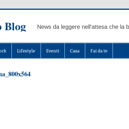
o Blog
News da leggere nell'attesa che la b
ork
Lifestyle
Eventi
Casa
Fai da te
oma_800x564