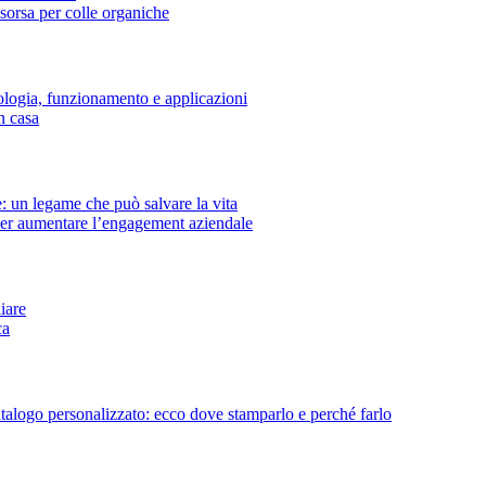
isorsa per colle organiche
ologia, funzionamento e applicazioni
n casa
 un legame che può salvare la vita
 per aumentare l’engagement aziendale
iare
ca
atalogo personalizzato: ecco dove stamparlo e perché farlo