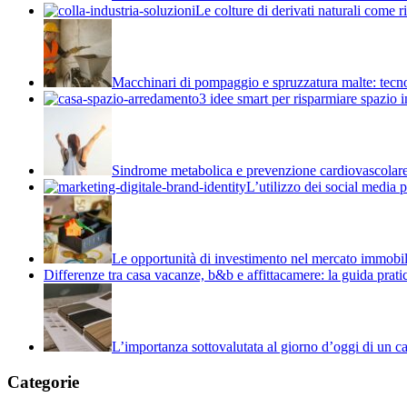
Le colture di derivati naturali come r
Macchinari di pompaggio e spruzzatura malte: tecn
3 idee smart per risparmiare spazio i
Sindrome metabolica e prevenzione cardiovascolare:
L’utilizzo dei social media
Le opportunità di investimento nel mercato immobil
Differenze tra casa vacanze, b&b e affittacamere: la guida prati
L’importanza sottovalutata al giorno d’oggi di un c
Categorie