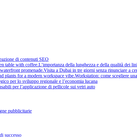
reazione di contenuti SEO
L’importanza della lunghezza e della qualità dei li
Visita a Dubai in tre giorni senza rinunciare a cen
Workstation: come scegliere una
tegico per lo sviluppo regionale e l’economia lucana
abili per l’applicazione di pellicole sui vetri auto
gne pubblicitarie
di successo