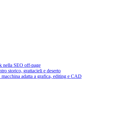
nk nella SEO off-page
tro storico, grattacieli e deserto
 macchina adatta a grafica, editing e CAD