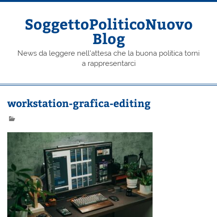
Skip
to
content
SoggettoPoliticoNuovo
Blog
News da leggere nell'attesa che la buona politica torni
a rappresentarci
workstation-grafica-editing