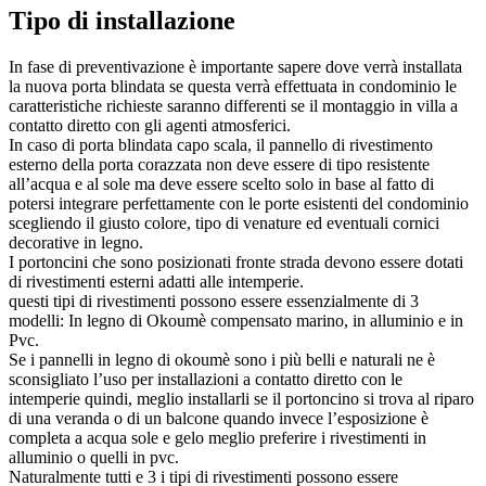
Tipo di installazione
In fase di preventivazione è importante sapere dove verrà installata
la nuova porta blindata se questa verrà effettuata in condominio le
caratteristiche richieste saranno differenti se il montaggio in villa a
contatto diretto con gli agenti atmosferici.
In caso di porta blindata capo scala, il pannello di rivestimento
esterno della porta corazzata non deve essere di tipo resistente
all’acqua e al sole ma deve essere scelto solo in base al fatto di
potersi integrare perfettamente con le porte esistenti del condominio
scegliendo il giusto colore, tipo di venature ed eventuali cornici
decorative in legno.
I portoncini che sono posizionati fronte strada devono essere dotati
di rivestimenti esterni adatti alle intemperie.
questi tipi di rivestimenti possono essere essenzialmente di 3
modelli: In legno di Okoumè compensato marino, in alluminio e in
Pvc.
Se i pannelli in legno di okoumè sono i più belli e naturali ne è
sconsigliato l’uso per installazioni a contatto diretto con le
intemperie quindi, meglio installarli se il portoncino si trova al riparo
di una veranda o di un balcone quando invece l’esposizione è
completa a acqua sole e gelo meglio preferire i rivestimenti in
alluminio o quelli in pvc.
Naturalmente tutti e 3 i tipi di rivestimenti possono essere