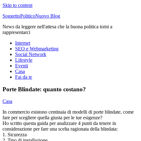
Skip to content
SoggettoPoliticoNuovo Blog
News da leggere nell'attesa che la buona politica torni a
rappresentarci
Internet
SEO e Webmarketing
Social Network
Lifestyle
Eventi
Casa
Fai da te
Porte Blindate: quanto costano?
Casa
In commercio esistono centinaia di modelli di porte blindate, come
fare per scegliere quella giusta per le tue esigenze?
Ho scritto questa guida per analizzare 4 punti da tenere in
considerazione per fare una scelta ragionata della blindata:
1. Sicurezza
2. Tipo di installazione