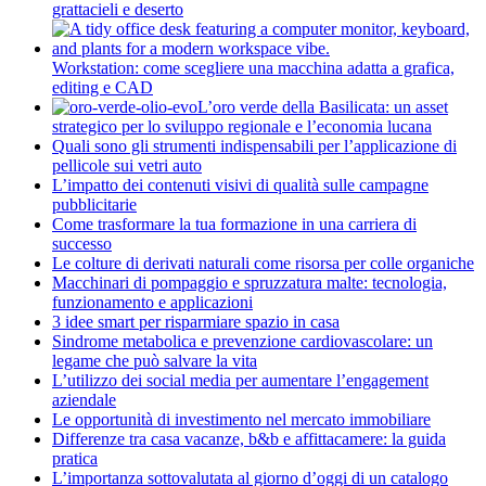
grattacieli e deserto
Workstation: come scegliere una macchina adatta a grafica,
editing e CAD
L’oro verde della Basilicata: un asset
strategico per lo sviluppo regionale e l’economia lucana
Quali sono gli strumenti indispensabili per l’applicazione di
pellicole sui vetri auto
L’impatto dei contenuti visivi di qualità sulle campagne
pubblicitarie
Come trasformare la tua formazione in una carriera di
successo
Le colture di derivati naturali come risorsa per colle organiche
Macchinari di pompaggio e spruzzatura malte: tecnologia,
funzionamento e applicazioni
3 idee smart per risparmiare spazio in casa
Sindrome metabolica e prevenzione cardiovascolare: un
legame che può salvare la vita
L’utilizzo dei social media per aumentare l’engagement
aziendale
Le opportunità di investimento nel mercato immobiliare
Differenze tra casa vacanze, b&b e affittacamere: la guida
pratica
L’importanza sottovalutata al giorno d’oggi di un catalogo