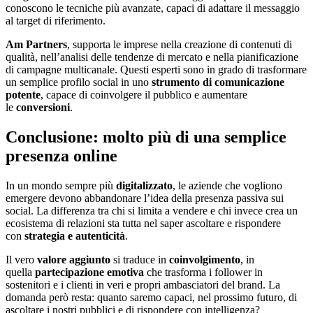
conoscono le tecniche più avanzate, capaci di adattare il messaggio
al target di riferimento.
Am Partners
, supporta le imprese nella creazione di contenuti di
qualità, nell’analisi delle tendenze di mercato e nella pianificazione
di campagne multicanale. Questi esperti sono in grado di trasformare
un semplice profilo social in uno
strumento di comunicazione
potente
, capace di coinvolgere il pubblico e aumentare
le
conversioni
.
Conclusione: molto più di una semplice
presenza online
In un mondo sempre più
digitalizzato
, le aziende che vogliono
emergere devono abbandonare l’idea della presenza passiva sui
social. La differenza tra chi si limita a vendere e chi invece crea un
ecosistema di relazioni sta tutta nel saper ascoltare e rispondere
con
strategia e autenticità
.
Il vero
valore aggiunto
si traduce in
coinvolgimento
, in
quella
partecipazione emotiva
che trasforma i follower in
sostenitori e i clienti in veri e propri ambasciatori del brand. La
domanda però resta: quanto saremo capaci, nel prossimo futuro, di
ascoltare i nostri pubblici e di rispondere con intelligenza?