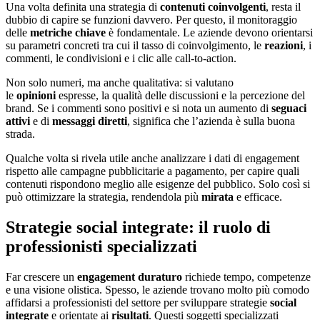
Una volta definita una strategia di
contenuti coinvolgenti
, resta il
dubbio di capire se funzioni davvero. Per questo, il monitoraggio
delle
metriche chiave
è fondamentale. Le aziende devono orientarsi
su parametri concreti tra cui il tasso di coinvolgimento, le
reazioni
, i
commenti, le condivisioni e i clic alle call-to-action.
Non solo numeri, ma anche qualitativa: si valutano
le
opinioni
espresse, la qualità delle discussioni e la percezione del
brand. Se i commenti sono positivi e si nota un aumento di
seguaci
attivi
e di
messaggi diretti
, significa che l’azienda è sulla buona
strada.
Qualche volta si rivela utile anche analizzare i dati di engagement
rispetto alle campagne pubblicitarie a pagamento, per capire quali
contenuti rispondono meglio alle esigenze del pubblico. Solo così si
può ottimizzare la strategia, rendendola più
mirata
e efficace.
Strategie social integrate: il ruolo di
professionisti specializzati
Far crescere un
engagement duraturo
richiede tempo, competenze
e una visione olistica. Spesso, le aziende trovano molto più comodo
affidarsi a professionisti del settore per sviluppare strategie
social
integrate
e orientate ai
risultati
. Questi soggetti specializzati