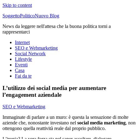
Skip to content
SoggettoPoliticoNuovo Blog
News da leggere nell'attesa che la buona politica torni a
rappresentarci
Internet
SEO e Webmarketing
Social Network
Lifestyle
Eventi
Casa
Fai da te
L’utilizzo dei social media per aumentare
l’engagement aziendale
SEO e Webmarketing
Immaginate di parlare a un muro: è questa la sensazione di molte
aziende che, nonostante investano nel
social media marketing
, non
ottengono quella reattività reale dal proprio pubblico.
L’ironia? La vera forza sta nel saper ascoltare, dialogare,