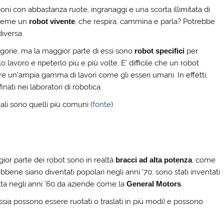
oni con abbastanza ruote, ingranaggi e una scorta illimitata di
nsieme un
robot vivente
, che respira, cammina e parla? Potrebbe
iversa.
tegorie, ma la maggior parte di essi sono
robot specifici
per
 lavoro e ripeterlo più e più volte. E’ difficile che un robot
ere un’ampia gamma di lavori come gli esseri umani. In effetti,
ati nei laboratori di robotica.
uali sono quelli più comuni (
fonte
).
gior parte dei robot sono in realtà
bracci ad alta potenza
, come
bbene siano diventati popolari negli anni ’70, sono stati inventati
olta negli anni ’60 da aziende come la
General Motors
.
ossia possono essere ruotati o traslati in più modi) e possono