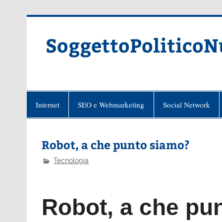
Skip
to
content
SoggettoPoliticoN
Internet
SEO e Webmarketing
Social Network
Robot, a che punto siamo?
Tecnologia
Robot, a che pu