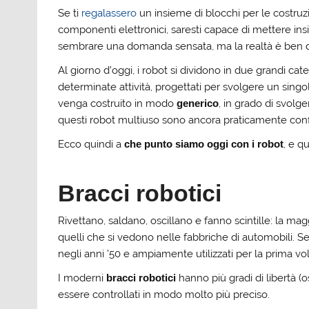
Se ti
regalassero
un insieme di blocchi per le costruzi
componenti elettronici, saresti capace di mettere i
sembrare una domanda sensata, ma la realtà è ben d
Al giorno d’oggi, i robot si dividono in due grandi ca
determinate attività, progettati per svolgere un singolo
venga costruito in modo
generico
, in grado di svolg
questi robot multiuso sono ancora praticamente confin
Ecco quindi a
che punto siamo oggi con i robot
, e q
Bracci robotici
Rivettano, saldano, oscillano e fanno scintille: la mag
quelli che si vedono nelle fabbriche di automobili. Se
negli anni ’50 e ampiamente utilizzati per la prima v
I moderni
bracci robotici
hanno più gradi di libertà (
essere controllati in modo molto più preciso.