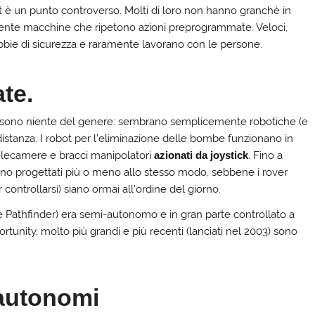
ot è un punto controverso. Molti di loro non hanno granchè in
nte macchine che ripetono azioni preprogrammate. Veloci,
n gabbie di sicurezza e raramente lavorano con le persone.
te.
 sono niente del genere: sembrano semplicemente robotiche (e
distanza. I robot per l’eliminazione delle bombe funzionano in
elecamere e bracci manipolatori
azionati da joystick
. Fino a
rano progettati più o meno allo stesso modo, sebbene i rover
ontrollarsi) siano ormai all’ordine del giorno.
e Pathfinder) era semi-autonomo e in gran parte controllato a
rtunity, molto più grandi e più recenti (lanciati nel 2003) sono
autonomi