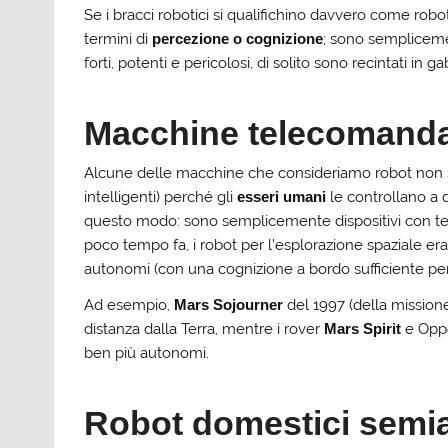
Se i bracci robotici si qualifichino davvero come rob
termini di
percezione o cognizione
; sono sempliceme
forti, potenti e pericolosi, di solito sono recintati i
Macchine telecomanda
Alcune delle macchine che consideriamo robot non
intelligenti) perché gli
esseri umani
le controllano a 
questo modo: sono semplicemente dispositivi con t
poco tempo fa, i robot per l’esplorazione spaziale e
autonomi (con una cognizione a bordo sufficiente per c
Ad esempio,
Mars Sojourner
del 1997 (della mission
distanza dalla Terra, mentre i rover
Mars Spirit
e Oppo
ben più autonomi.
Robot domestici semi