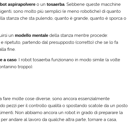
bot aspirapolvere
o un
tosaerba
. Sebbene queste macchine
igenti, sono molto più semplici (e meno robotiche) di quanto
lla stanza che sta pulendo, quanto è grande, quanto è sporca o
uirsi un
modello mentale
della stanza mentre procede:
 ripetuto, partendo dal presupposto (corretto) che se lo fa
lla fine.
ce a caso
. I robot tosaerba funzionano in modo simile (a volte
ontanino troppo).
a fare molte cose diverse, sono ancora essenzialmente
ndo pezzi per il controllo qualità o spostando scatole da un posto
bilimenti. Non abbiamo ancora un robot in grado di preparare la
 per andare al lavoro da qualche altra parte, tornare a casa,