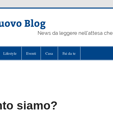
uovo Blog
News da leggere nell'attesa che 
Lifestyle
Eventi
Casa
Fai da te
nto siamo?