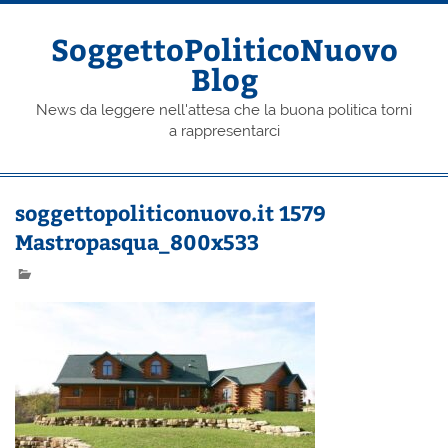
Skip
to
content
SoggettoPoliticoNuovo
Blog
News da leggere nell'attesa che la buona politica torni
a rappresentarci
soggettopoliticonuovo.it 1579
Mastropasqua_800x533