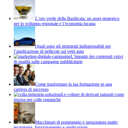
L’oro verde della Basilicata: un asset strategico
per lo sviluppo regionale e l’economia lucana
Quali sono gli strumenti indispensabili per
l’applicazione di pellicole sui vetri auto
L’impatto dei contenuti visivi
di qualità sulle campagne pubblicitarie
Come trasformare la tua formazione in una
carriera di successo
Le colture di derivati naturali come
risorsa per colle organiche
Macchinari di pompaggio e spruzzatura malte:
tecnologia, funzionamento e applicazioni