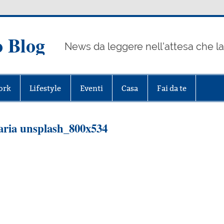
o Blog
News da leggere nell'attesa che la 
ork
Lifestyle
Eventi
Casa
Fai da te
taria unsplash_800x534