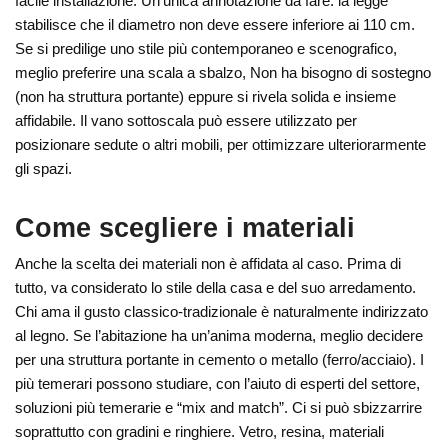
facile installazione. Un’unica annotazione da fare: la legge
stabilisce che il diametro non deve essere inferiore ai 110 cm.
Se si predilige uno stile più contemporaneo e scenografico,
meglio preferire una scala a sbalzo, Non ha bisogno di sostegno
(non ha struttura portante) eppure si rivela solida e insieme
affidabile. Il vano sottoscala può essere utilizzato per
posizionare sedute o altri mobili, per ottimizzare ulteriorarmente
gli spazi.
Come scegliere i materiali
Anche la scelta dei materiali non è affidata al caso. Prima di
tutto, va considerato lo stile della casa e del suo arredamento.
Chi ama il gusto classico-tradizionale è naturalmente indirizzato
al legno. Se l’abitazione ha un’anima moderna, meglio decidere
per una struttura portante in cemento o metallo (ferro/acciaio). I
più temerari possono studiare, con l’aiuto di esperti del settore,
soluzioni più temerarie e “mix and match”. Ci si può sbizzarrire
soprattutto con gradini e ringhiere. Vetro, resina, materiali