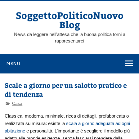
Skip
to
content
SoggettoPoliticoNuovo
Blog
News da leggere nell'attesa che la buona politica torni a
rappresentarci
MENU
Scale a giorno per un salotto pratico e
di tendenza
Casa
Classica, moderna, minimale, ricca di dettagli, prefabbricata o
realizzata su misura: esiste la
scala a giorno adeguata ad ogni
abitazione
e personalità. L’importante è scegliere il modello più
adatto alle proprie esigenze, senza lasciarsi prendere dalla