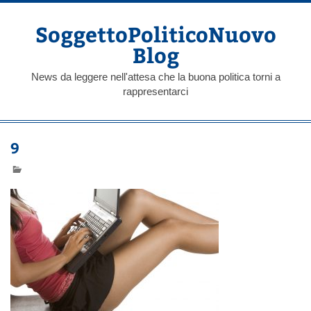
Skip
to
content
SoggettoPoliticoNuovo
Blog
News da leggere nell'attesa che la buona politica torni a
rappresentarci
9