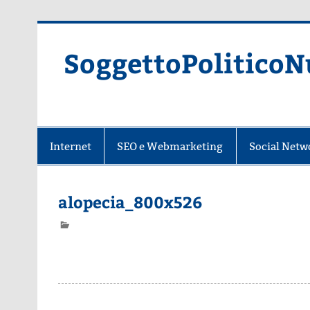
Skip
to
content
SoggettoPoliticoN
Internet
SEO e Webmarketing
Social Netw
alopecia_800x526