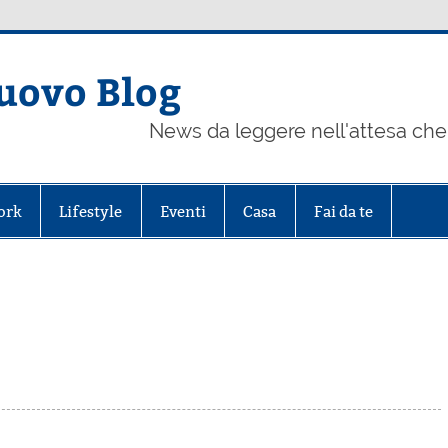
uovo Blog
News da leggere nell'attesa che 
ork
Lifestyle
Eventi
Casa
Fai da te