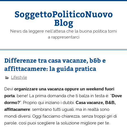
Skip
to
content
SoggettoPoliticoNuovo
Blog
News da leggere nell'attesa che la buona politica torni
a rappresentarci
Differenze tra casa vacanze, b&b e
affittacamere: la guida pratica
Lifestyle
Devi
organizzare una vacanza oppure un weekend fuori
porta
: bene! La prima domanda che ti balza in testa è: “
Dove
dormo?
”. Proprio qui iniziano i dubbi.
Casa vacanze, B&B,
affittacamere
: sembrano tutti uguali, ma in realtà sono
mondi diversi. Oggi facciamo chiarezza, senza troppi giri di
parole, così puoi scegliere la soluzione migliore per te.