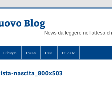
uovo Blog
News da leggere nell'attesa che
Lifestyle
Eventi
Casa
Fai da te
lista-nascita_800x503