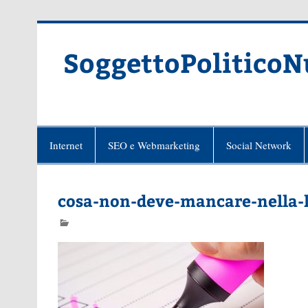
Skip
to
content
SoggettoPoliticoN
Internet
SEO e Webmarketing
Social Network
cosa-non-deve-mancare-nella-