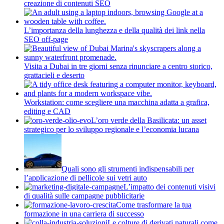
creazione di contenuti SEO
L’importanza della lunghezza e della qualità dei link nella
SEO off-page
Visita a Dubai in tre giorni senza rinunciare a centro storico,
grattacieli e deserto
Workstation: come scegliere una macchina adatta a grafica,
editing e CAD
L’oro verde della Basilicata: un asset
strategico per lo sviluppo regionale e l’economia lucana
Quali sono gli strumenti indispensabili per
l’applicazione di pellicole sui vetri auto
L’impatto dei contenuti visivi
di qualità sulle campagne pubblicitarie
Come trasformare la tua
formazione in una carriera di successo
Le colture di derivati naturali come