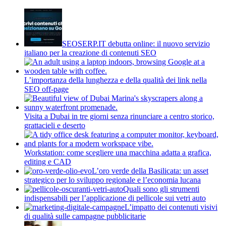
SEOSERP.IT debutta online: il nuovo servizio
italiano per la creazione di contenuti SEO
L’importanza della lunghezza e della qualità dei link nella
SEO off-page
Visita a Dubai in tre giorni senza rinunciare a centro storico,
grattacieli e deserto
Workstation: come scegliere una macchina adatta a grafica,
editing e CAD
L’oro verde della Basilicata: un asset
strategico per lo sviluppo regionale e l’economia lucana
Quali sono gli strumenti
indispensabili per l’applicazione di pellicole sui vetri auto
L’impatto dei contenuti visivi
di qualità sulle campagne pubblicitarie