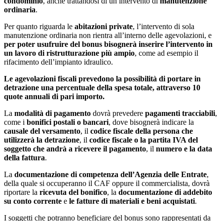
condominio
, anche trattandosi di un intervento di
manutenzione
ordinaria
.
Per quanto riguarda le
abitazioni private
, l’intervento di sola
manutenzione ordinaria non rientra all’interno delle agevolazioni, e
per poter usufruire del bonus bisognerà inserire l’intervento in
un lavoro di ristrutturazione più ampio
, come ad esempio il
rifacimento dell’impianto idraulico.
Le agevolazioni fiscali prevedono la possibilità di portare in
detrazione una percentuale della spesa totale, attraverso 10
quote annuali di pari importo.
La
modalità di pagamento
dovrà prevedere
pagamenti tracciabili
,
come i
bonifici postali o bancari
, dove bisognerà indicare la
causale del versamento
, il
codice fiscale della persona che
utilizzerà la detrazione
, il
codice fiscale o la partita IVA del
soggetto che andrà a ricevere il pagamento
, il
numero e la data
della fattura
.
La
documentazione di competenza dell’Agenzia delle Entrate
,
della quale si occuperanno il CAF oppure il commercialista, dovrà
riportare la
ricevuta del bonifico
, la
documentazione di addebito
su conto corrente
e
le fatture di materiali e beni acquistati
.
I soggetti che potranno beneficiare del bonus sono rappresentati da