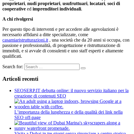
proprietari
,
nudi proprietari
,
usufruttuari
,
locatari
,
soci di
cooperative
ed
imprenditori individuali
.
A chi rivolgersi
Per questo tipo di interventi e per accedere alle agevolazioni è
necessario affidarsi a ditte specializzate, come
casamiaristrutturazioni.it
, una società che da 20 anni si occupa, con
passione e professionalità, di progettazione e ristrutturazione di
immobili, e si avvale di consulenti e uno staff esperti e altamente
qualificati.
Search for:
Articoli recenti
SEOSERP.IT debutta online: il nuovo servizio italiano per la
creazione di contenuti SEO
L’importanza della lunghezza e della qualità dei link nella
SEO off-page
Visita a Dubai in tre giorni senza rinunciare a centro storico,