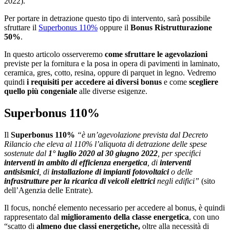
2022).
Per portare in detrazione questo tipo di intervento, sarà possibile
sfruttare il
Superbonus 110%
oppure il
Bonus Ristrutturazione
50%
.
In questo articolo osserveremo
come sfruttare le agevolazioni
previste per la fornitura e la posa in opera di pavimenti in laminato,
ceramica, gres, cotto, resina, oppure di parquet in legno. Vedremo
quindi
i requisiti per accedere ai diversi bonus
e come
scegliere
quello più congeniale
alle diverse esigenze.
Superbonus 110%
Il
Superbonus 110%
“è un’agevolazione prevista dal Decreto
Rilancio che eleva al 110% l’aliquota di detrazione delle spese
sostenute dal
1° luglio 2020 al 30 giugno 2022
, per specifici
interventi in ambito di efficienza energetica
, di
interventi
antisismici
, di
installazione di impianti fotovoltaici
o delle
infrastrutture per la ricarica di veicoli elettrici
negli edifici”
(sito
dell’Agenzia delle Entrate).
Il focus, nonché elemento necessario per accedere al bonus, è quindi
rappresentato dal
miglioramento della classe energetica
, con uno
“scatto di
almeno due classi energetiche,
oltre alla necessità di