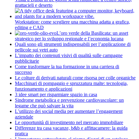
grattacieli e deserto
Workstation: come scegliere una macchina adatta a grafica,
editing e CAD
L’oro verde della Basilicata: un asset
strategico per lo sviluppo regionale e l’economia lucana
Quali sono gli strumenti indispensabili per l’applicazione di
pellicole sui vetri auto
L’impatto dei contenuti visivi di qualità sulle campagne
pubblicitarie
Come trasformare la tua formazione in una carriera di
successo
Le colture di derivati naturali come risorsa per colle organiche
Macchinari di pompaggio e spruzzatura malte: tecnologia,
funzionamento e applicazioni
3 idee smart per risparmiare spazio in casa
Sindrome metabolica e prevenzione cardiovascolare: un
legame che può salvare la vita
L’utilizzo dei social media per aumentare l’engagement
aziendale
Le opportunità di investimento nel mercato immobiliare
Differenze tra casa vacanze, b&b e affittacamere: la guida
pratica