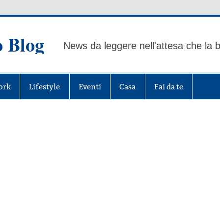
o Blog
News da leggere nell'attesa che la b
ork
Lifestyle
Eventi
Casa
Fai da te