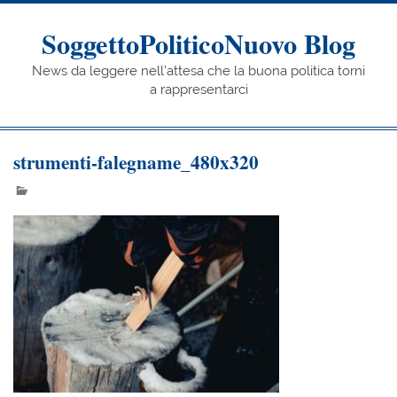
Skip
to
content
SoggettoPoliticoNuovo Blog
News da leggere nell'attesa che la buona politica torni
a rappresentarci
strumenti-falegname_480x320