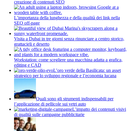
creazione di contenuti SEO
L’importanza della lunghezza e della qualità dei link nella
SEO off-page
Visita a Dubai in tre giorni senza rinunciare a centro storico,
grattacieli e deserto
Workstation: come scegliere una macchina adatta a grafica,
editing e CAD
L’oro verde della Basilicata: un asset
strategico per lo sviluppo regionale e l’economia lucana
Quali sono gli strumenti indispensabili per
l’applicazione di pellicole sui vetri auto
L’impatto dei contenuti visivi
di qualità sulle campagne pubblicitarie