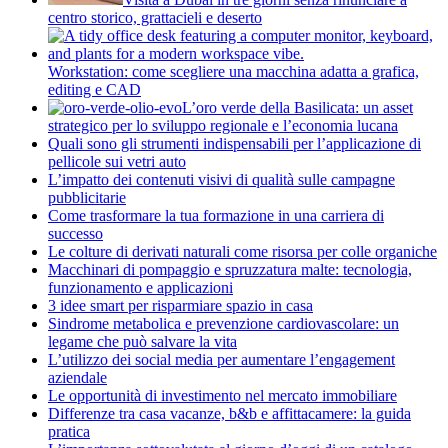
centro storico, grattacieli e deserto
Workstation: come scegliere una macchina adatta a grafica,
editing e CAD
L’oro verde della Basilicata: un asset
strategico per lo sviluppo regionale e l’economia lucana
Quali sono gli strumenti indispensabili per l’applicazione di
pellicole sui vetri auto
L’impatto dei contenuti visivi di qualità sulle campagne
pubblicitarie
Come trasformare la tua formazione in una carriera di
successo
Le colture di derivati naturali come risorsa per colle organiche
Macchinari di pompaggio e spruzzatura malte: tecnologia,
funzionamento e applicazioni
3 idee smart per risparmiare spazio in casa
Sindrome metabolica e prevenzione cardiovascolare: un
legame che può salvare la vita
L’utilizzo dei social media per aumentare l’engagement
aziendale
Le opportunità di investimento nel mercato immobiliare
Differenze tra casa vacanze, b&b e affittacamere: la guida
pratica