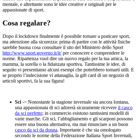
mentale, e altrettante sono le idee creative e originali per le
appassionate di sport.
Cosa regalare?
Dopo il lockdown finalmente è possibile tornare a praticare sport,
ma attenzione alla sicurezza: prima di partire con le attività fisiche
sarebbe buona cosa consultare il sito del Ministero dello Sport
http://www.sport.governo.it/it/
per conoscere e comprendere le
norme. Ripartenza vuol dire un nuovo regalo per la tua amica, la
mamma, la sorella o la fidanzata sportiva. Tantissime le idee, di
seguito vi presentiamo alcuni esempi che potrebbero tornarti utili. E
se proprio l’indecisione vi attanaglia, la gift card di un negozio di
articoli sportivi, fa la sua figura!
Sci
-> Nonostante la stagione invernale sia ancora lontana,
una appassionata di sci adorerà sicuramente ricevere
il casco
da sci perfetto
; in commercio esistono tantissimi modelli di
varie marche. Gli sci, l’abbigliamento e gli scarponi possono
essere una buona alternativa, ma mai rinunciare a un buon
casco da sci da donna
. Importante è che sia omologato
secondo le norme della Federazione Italiana Sport Invernali,