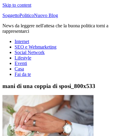
Skip to content
SoggettoPoliticoNuovo Blog
News da leggere nell'attesa che la buona politica torni a
rappresentarci
Internet
SEO e Webmarketing
Social Network
Lifestyle
Eventi
Casa
Fai da te
mani di una coppia di sposi_800x533