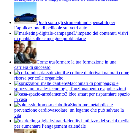
Quali sono gli strumenti indispensabili per
l’applicazione di pellicole sui vetri auto
L’impatto dei contenuti visivi
di qualità sulle campagne pubblicitarie
Come trasformare la tua formazione in una
carriera di successo
Le colture di derivati naturali come
risorsa per colle organiche
Macchinari di pompaggio e
spruzzatura malte: tecnologia, funzionamento e applicazioni
3 idee smart per risparmiare spazio
in casa
Sindrome metabolica e
prevenzione cardiovascolare: un legame che può salvare la
vita
L’utilizzo dei social media
per aumentare l’engagement aziendale