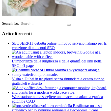
Search for:
Articoli recenti
SEOSERP.IT debutta online: il nuovo servizio italiano per la
creazione di contenuti SEO
L’importanza della lunghezza e della qualità dei link nella
SEO off-page
Visita a Dubai in tre giorni senza rinunciare a centro storico,
grattacieli e deserto
Workstation: come scegliere una macchina adatta a grafica,
editing e CAD
L’oro verde della Basilicata: un asset
strategico per lo sviluppo regionale e l’economia lucana