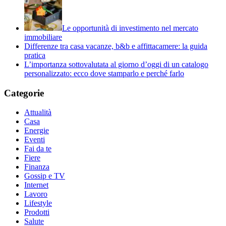
Le opportunità di investimento nel mercato
immobiliare
Differenze tra casa vacanze, b&b e affittacamere: la guida
pratica
L’importanza sottovalutata al giorno d’oggi di un catalogo
personalizzato: ecco dove stamparlo e perché farlo
Categorie
Attualità
Casa
Energie
Eventi
Fai da te
Fiere
Finanza
Gossip e TV
Internet
Lavoro
Lifestyle
Prodotti
Salute