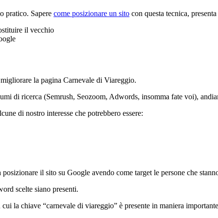
io pratico. Sapere
come posizionare un sito
con questa tecnica, presenta 
stituire il vecchio
oogle
migliorare la pagina Carnevale di Viareggio.
umi di ricerca (Semrush, Seozoom, Adwords, insomma fate voi), andiamo a
cune di nostro interesse che potrebbero essere:
 posizionare il sito su Google avendo come target le persone che stanno
word scelte siano presenti.
i la chiave “carnevale di viareggio” è presente in maniera importante m