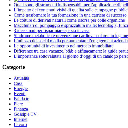
Quali sono gli strumenti indispensabili per l’applicazione di pell
L’impatto dei contenuti visivi di qualità sulle campagne pubblici
Come trasformare la tua formazione in una carriera di successo
Le colture di derivati naturali come risorsa per colle organiche
Macchinari di pompaggio e spruzzatura malte: tecnologia, funz
3 idee smart per risparmiare spazio in casa
Sindrome metabolica e prevenzione cardiovascolare: un legame 
L’utilizzo dei social media per aumentare l’engagement azienda
Le opportunità di investimento nel mercato immobiliare
Differenze tra casa vacanze, b&b e affittacamere: la guida prati
L’importanza sottovalutata al giorno d’oggi di un catalogo pers
Categorie
Attualità
Casa
Energie
Eventi
Fai da te
Fiere
Finanza
Gossip e TV
Internet
Lavoro