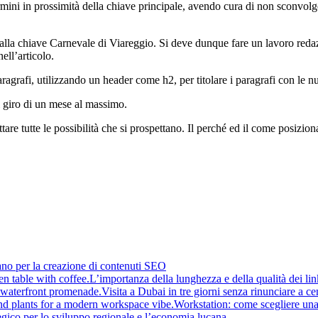
ermini in prossimità della chiave principale, avendo cura di non sconvolg
e alla chiave Carnevale di Viareggio. Si deve dunque fare un lavoro redazi
ell’articolo.
paragrafi, utilizzando un header come h2, per titolare i paragrafi con le 
el giro di un mese al massimo.
are tutte le possibilità che si prospettano. Il perché ed il come posizio
ano per la creazione di contenuti SEO
L’importanza della lunghezza e della qualità dei li
Visita a Dubai in tre giorni senza rinunciare a cen
Workstation: come scegliere una
tegico per lo sviluppo regionale e l’economia lucana