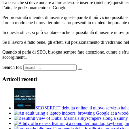
La cosa che si deve andare a fare adesso è inserire (iniettare) questi t
l’attuale posizionamento su Google.
Per prossimità intendo, di inserire queste parole il più vicino possibil
fare in modo che i nuovi termini siano presenti in maniera importante n
In questa ottica, si può valutare anche la possibilità di inserire nuovi 
Se il lavoro è fatto bene, gli effetti sul posizionamento di vedranno n
Quando si parla di SEO, bisogna sempre fare attenzione, curare e sfrutt
accorgimenti.
Search for:
Articoli recenti
SEOSERP.IT debutta online: il nuovo servizio itali
L’oro verde della Basilicata: un asset stra