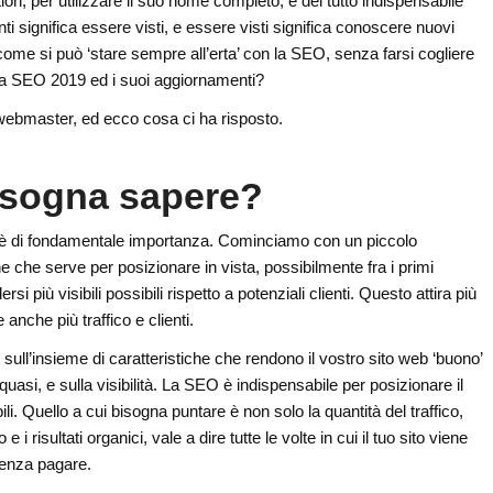
n, per utilizzare il suo nome completo, è del tutto indispensabile
 significa essere visti, e essere visti significa conoscere nuovi
 come si può ‘stare sempre all’erta’ con la SEO, senza farsi cogliere
lla SEO 2019 ed i suoi aggiornamenti?
ebmaster, ed ecco cosa ci ha risposto.
isogna sapere?
è di fondamentale importanza. Cominciamo con un piccolo
e che serve per posizionare in vista, possibilmente fra i primi
rsi più visibili possibili rispetto a potenziali clienti. Questo attira più
 anche più traffico e clienti.
ull’insieme di caratteristiche che rendono il vostro sito web ‘buono’
quasi, e sulla visibilità. La SEO è indispensabile per posizionare il
ili. Quello a cui bisogna puntare è non solo la quantità del traffico,
i risultati organici, vale a dire tutte le volte in cui il tuo sito viene
senza pagare.