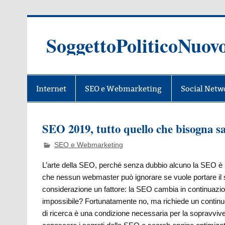
Skip
to
content
SoggettoPoliticoNuov
Internet
SEO e Webmarketing
Social Netw
SEO 2019, tutto quello che bisogna s
SEO e Webmarketing
L’arte della SEO, perché senza dubbio alcuno la SEO è 
che nessun webmaster può ignorare se vuole portare il suo
considerazione un fattore: la SEO cambia in continuazion
impossibile? Fortunatamente no, ma richiede un continuo
di ricerca è una condizione necessaria per la sopravviv