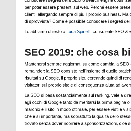
conoscere i segreti della SEO o search engine optimizatio
per poter essere presenti sul web. Perché essere presenti
clienti, allargando sempre di più il proprio business. Ma
di sprovvista? Come è possibile conoscere i segreti de
Lo abbiamo chiesto a
Luca Spinelli
, consulente SEO & w
SEO 2019: che cosa b
Mantenersi sempre aggiornati su come cambia la SEO 
remainder: la SEO consiste nell’insieme di quelle pratich
risultati su Google, il proprio sito, cercando quindi di rende
visitatori sul proprio sito e di conseguenza aiuta ad avere
La SEO si basa sostanzialmente sul ranking, vale a dire s
agli occhi di Google tanto da meritarsi la prima pagina o 
marchio e il sito in modo ottimale, per essere visti e visib
che è sì importante, ma soprattutto la qualità dello stesso e 
trovato senza dover ricorrere a sponsorizzazioni, cioè 