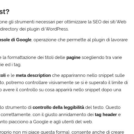
st?
ne gli strumenti necessari per ottimizzare la SEO dei siti Web
 directory dei plugin di WordPress.
sole di Google
, operazione che permette al plugin di lavorare
 la formattazione dei titoli delle
pagine
scegliendo tra varie
ie ed i tag.
toli
e le
meta description
che appariranno nello snippet sulle
o, potremo controllare visivamente se si è superato il limite di
emo avere il controllo su cosa apparirà nello snippet dopo una
ello strumento di
controllo della leggibilità
del testo. Questo
to correttamente, con il giusto annidamento dei
tag header
e
to piacciono a Google e agli utenti del web.
oprio non mi piace questa forma), consente anche di creare