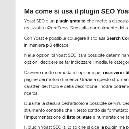
Ma come si usa il plugin SEO Yoa
Yoast SEO è un
plugin gratuito
che mette a disposizio
realizzati in WordPress. Si installa normalmente dalla
Con Yoast è possibile collegare il sito alla
Search Con
in maniera più efficace.
Nelle opzioni di Yoast SEO, sarà possibile determinare
opzioni, decidere se far indicizzare i media, le categor
Davvero molto comoda è l’opzione per
riscrivere i ti
pagine dei motori di ricerca. Grazie a questo strument
caratteri del titolo e della descrizione. Inoltre potr
ricerca.
Durante la stesura dell’articolo è possibile servirsi d
strumento controlla che il testo scritto sia formatta
l’implementazione di
liste puntate
e numerate che tan
Il plugin Yoast SEO (si lo so che si dice
la
plugin ma pr