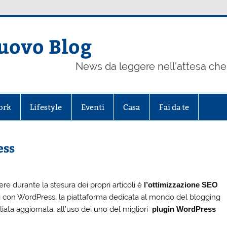
uovo Blog
News da leggere nell'attesa che 
ork
Lifestyle
Eventi
Casa
Fai da te
ess
ere durante la stesura dei propri articoli è
l’ottimizzazione SEO
ti con WordPress, la piattaforma dedicata al mondo del blogging
iata aggiornata, all’uso dei uno del migliori
plugin WordPress