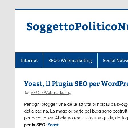
Skip
to
content
SoggettoPoliticoN
Internet
SEO e Webmarketing
Social Netw
Yoast, il Plugin SEO per WordPr
SEO e Webmarketing
Per ogni blogger, una delle attività principali da svolg
della pagina. La maggior parte dei blog sono costrui
per eccellenza. Abbiamo realizzato una guida, dettagl
per la SEO
:
Yoast
.