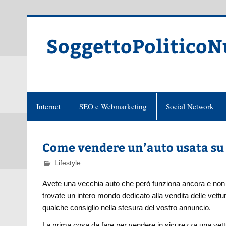
Skip
to
content
SoggettoPoliticoN
Internet
SEO e Webmarketing
Social Network
Come vendere un’auto usata su
Lifestyle
Avete una vecchia auto che però funziona ancora e non a
trovate un intero mondo dedicato alla vendita delle vettur
qualche consiglio nella stesura del vostro annuncio.
La prima cosa da fare per vendere in sicurezza una vettu