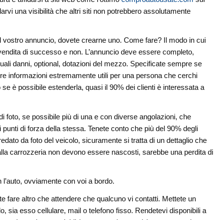
arvi una visibilità che altri siti non potrebbero assolutamente
il vostro annuncio, dovete crearne uno. Come fare? Il modo in cui
a vendita di successo e non. L’annuncio deve essere completo,
ntuali danni, optional, dotazioni del mezzo. Specificate sempre se
ere informazioni estremamente utili per una persona che cerchi
o se è possibile estenderla, quasi il 90% dei clienti è interessata a
i foto, se possibile più di una e con diverse angolazioni, che
 punti di forza della stessa. Tenete conto che più del 90% degli
edato da foto del veicolo, sicuramente si tratta di un dettaglio che
 alla carrozzeria non devono essere nascosti, sarebbe una perdita di
n l’auto, ovviamente con voi a bordo.
e fare altro che attendere che qualcuno vi contatti. Mettete un
o, sia esso cellulare, mail o telefono fisso. Rendetevi disponibili a