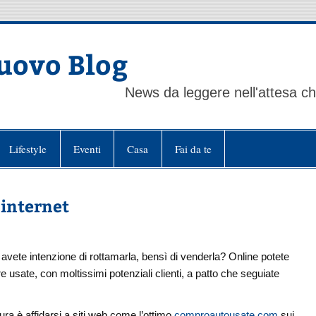
uovo Blog
News da leggere nell'attesa che
Lifestyle
Eventi
Casa
Fai da te
 internet
vete intenzione di rottamarla, bensì di venderla? Online potete
e usate, con moltissimi potenziali clienti, a patto che seguiate
ra è affidarsi a siti web come l’ottimo
comproautousate.com
sui