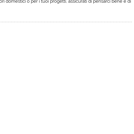
i domestici o per i tuoi progetti, assicurati di pensarci bene e di