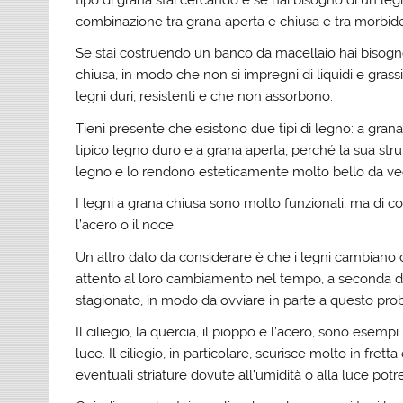
tipo di grana stai cercando e se hai bisogno di un leg
combinazione tra grana aperta e chiusa e tra morbid
Se stai costruendo un banco da macellaio hai bisogno 
chiusa, in modo che non si impregni di liquidi e gras
legni duri, resistenti e che non assorbono.
Tieni presente che esistono due tipi di legno: a gran
tipico legno duro e a grana aperta, perché la sua stru
legno e lo rendono esteticamente molto bello da ve
I legni a grana chiusa sono molto funzionali, ma di 
l’acero o il noce.
Un altro dato da considerare è che i legni cambiano c
attento al loro cambiamento nel tempo, a seconda de
stagionato, in modo da ovviare in parte a questo pro
Il ciliegio, la quercia, il pioppo e l’acero, sono esem
luce. Il ciliegio, in particolare, scurisce molto in fret
eventuali striature dovute all’umidità o alla luce pot