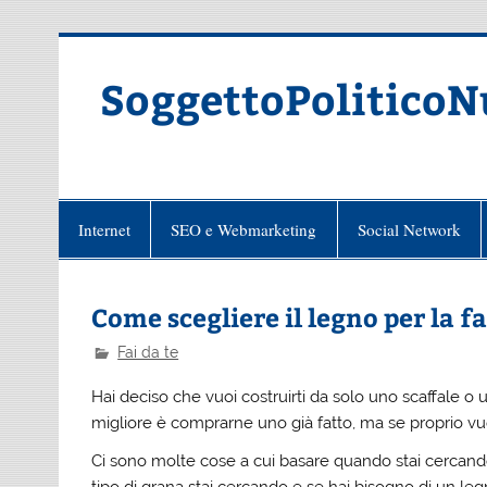
Skip
to
content
SoggettoPoliticoN
Internet
SEO e Webmarketing
Social Network
Come scegliere il legno per la 
Fai da te
Hai deciso che vuoi costruirti da solo uno scaffale o
migliore è comprarne uno già fatto, ma se proprio vuoi 
Ci sono molte cose a cui basare quando stai cercando 