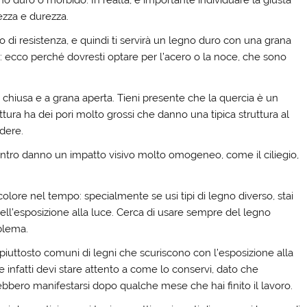
no duro o morbido. In realtà, è importante individuare la giusta
ezza e durezza.
di resistenza, e quindi ti servirà un legno duro con una grana
si: ecco perché dovresti optare per l’acero o la noce, che sono
a chiusa e a grana aperta. Tieni presente che la quercia è un
ttura ha dei pori molto grossi che danno una tipica struttura al
dere.
contro danno un impatto visivo molto omogeneo, come il ciliegio,
olore nel tempo: specialmente se usi tipi di legno diverso, stai
ll’esposizione alla luce. Cerca di usare sempre del legno
blema.
pi piuttosto comuni di legni che scuriscono con l’esposizione alla
ta e infatti devi stare attento a come lo conservi, dato che
rebbero manifestarsi dopo qualche mese che hai finito il lavoro.