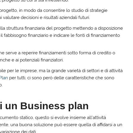
progetto su cui si sta investendo.
l progetto, in modo da consentire lo studio di strategie
valutare decisioni e risultati aziendali futuri.
lla struttura finanziaria del progetto mettendo a disposizione
 il fabbisogno finanziario e indicare le fonti di finanziamento
e serve a reperire finanziamenti sotto forma di credito o
nche e ai potenziali finanziatori.
le per le imprese, ma la grande varietà di settori e di attività
Plan
per tutti, ci sono però delle caratteristiche che sono
o.
di un Business plan
umento statico, questo si evolve insieme all’attività
ente, una buona soluzione può essere quella di affidarsi a un
variazione dei dati.