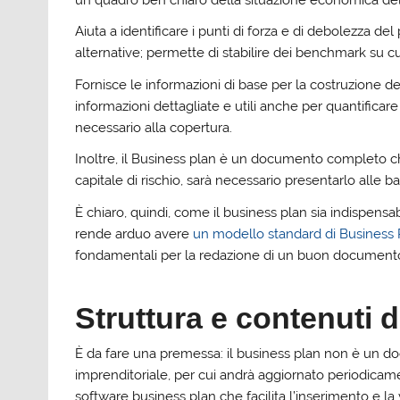
un quadro ben chiaro della situazione economica del 
Aiuta a identificare i punti di forza e di debolezza de
alternative; permette di stabilire dei benchmark su cui 
Fornisce le informazioni di base per la costruzione de
informazioni dettagliate e utili anche per quantificare
necessario alla copertura.
Inoltre, il Business plan è un documento completo ch
capitale di rischio, sarà necessario presentarlo alle ba
È chiaro, quindi, come il business plan sia indispensabi
rende arduo avere
un modello standard di Business 
fondamentali per la redazione di un buon document
Struttura e contenuti 
È da fare una premessa: il business plan non è un doc
imprenditoriale, per cui andrà aggiornato periodicam
software business plan che facilita l’inserimento e la 