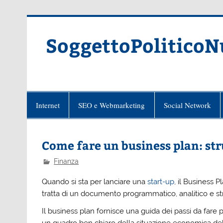
Skip
to
content
SoggettoPoliticoN
Internet
SEO e Webmarketing
Social Network
Come fare un business plan: str
Finanza
Quando si sta per lanciare una
start-up
, il Business P
tratta di un documento programmatico, analitico e str
Il business plan fornisce una guida dei passi da fare