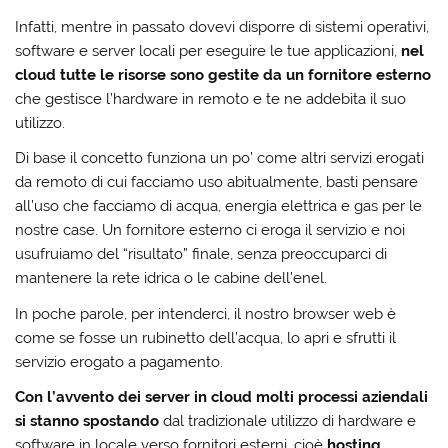
Infatti, mentre in passato dovevi disporre di sistemi operativi,
software e server locali per eseguire le tue applicazioni,
nel
cloud tutte le risorse sono gestite da un fornitore esterno
che gestisce l’hardware in remoto e te ne addebita il suo
utilizzo.
Di base il concetto funziona un po’ come altri servizi erogati
da remoto di cui facciamo uso abitualmente, basti pensare
all’uso che facciamo di acqua, energia elettrica e gas per le
nostre case. Un fornitore esterno ci eroga il servizio e noi
usufruiamo del “risultato” finale, senza preoccuparci di
mantenere la rete idrica o le cabine dell’enel.
In poche parole, per intenderci, il nostro browser web è
come se fosse un rubinetto dell’acqua, lo apri e sfrutti il
servizio erogato a pagamento.
Con l’avvento dei server in cloud molti processi aziendali
si stanno spostando
dal tradizionale utilizzo di hardware e
software in locale verso fornitori esterni, cioè
hosting