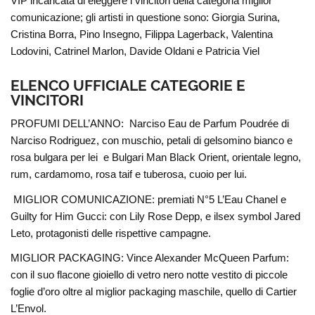
VIP incaricata di eleggere i vincitori della categoria miglior
comunicazione; gli artisti in questione sono: Giorgia Surina,
Cristina Borra, Pino Insegno, Filippa Lagerback, Valentina
Lodovini, Catrinel Marlon, Davide Oldani e Patricia Viel
ELENCO UFFICIALE CATEGORIE E
VINCITORI
PROFUMI DELL’ANNO: Narciso Eau de Parfum Poudrée di
Narciso Rodriguez, con muschio, petali di gelsomino bianco e
rosa bulgara per lei e Bulgari Man Black Orient, orientale legno,
rum, cardamomo, rosa taif e tuberosa, cuoio per lui.
MIGLIOR COMUNICAZIONE: premiati N°5 L’Eau Chanel e
Guilty for Him Gucci: con Lily Rose Depp, e ilsex symbol Jared
Leto, protagonisti delle rispettive campagne.
MIGLIOR PACKAGING: Vince Alexander McQueen Parfum:
con il suo flacone gioiello di vetro nero notte vestito di piccole
foglie d’oro oltre al miglior packaging maschile, quello di Cartier
L’Envol.