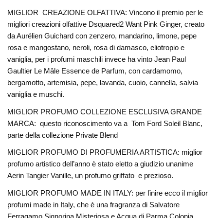
MIGLIOR CREAZIONE OLFATTIVA: Vincono il premio per le
migliori creazioni olfattive Dsquared2 Want Pink Ginger, creato
da Aurélien Guichard con zenzero, mandarino, limone, pepe
rosa e mangostano, neroli, rosa di damasco, eliotropio e
vaniglia, per i profumi maschili invece ha vinto Jean Paul
Gaultier Le Mâle Essence de Parfum, con cardamomo,
bergamotto, artemisia, pepe, lavanda, cuoio, cannella, salvia
vaniglia e muschi.
MIGLIOR PROFUMO COLLEZIONE ESCLUSIVA GRANDE
MARCA: questo riconoscimento va a Tom Ford Soleil Blanc,
parte della collezione Private Blend
MIGLIOR PROFUMO DI PROFUMERIA ARTISTICA: miglior
profumo artistico dell’anno è stato eletto a giudizio unanime
Aerin Tangier Vanille, un profumo griffato e prezioso.
MIGLIOR PROFUMO MADE IN ITALY: per finire ecco il miglior
profumi made in Italy, che è una fragranza di Salvatore
Ferragamo Signorina Misteriosa e Acqua di Parma Colonia