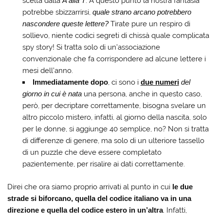
scelta dalla
A alla T
. A questo punto la nostra fantasia
potrebbe sbizzarrirsi,
quale strano arcano potrebbero
nascondere queste lettere?
Tirate pure un respiro di
sollievo, niente codici segreti di chissà quale complicata
spy story! Si tratta solo di un’associazione
convenzionale che fa corrispondere ad alcune lettere i
mesi dell’anno.
Immediatamente dopo
, ci sono i
due numeri
del
giorno in cui è nata
una persona, anche in questo caso,
però, per decriptare correttamente, bisogna svelare un
altro piccolo mistero, infatti, al giorno della nascita, solo
per le donne, si aggiunge 40 semplice, no? Non si tratta
di differenze di genere, ma solo di un ulteriore tassello
di un puzzle che deve essere completato
pazientemente, per risalire ai dati correttamente.
Direi che ora siamo proprio arrivati al punto in cui
le due
strade si biforcano, quella del codice italiano va in una
direzione e quella del codice estero in un’altra
. Infatti,