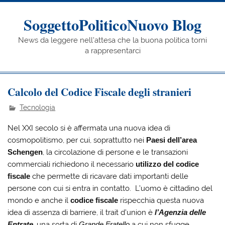
Skip
to
content
SoggettoPoliticoNuovo Blog
News da leggere nell'attesa che la buona politica torni
a rappresentarci
Calcolo del Codice Fiscale degli stranieri
Tecnologia
Nel XXI secolo si è affermata una nuova idea di
cosmopolitismo, per cui, soprattutto nei
Paesi dell’area
Schengen
, la circolazione di persone e le transazioni
commerciali richiedono il necessario
utilizzo del codice
fiscale
che permette di ricavare dati importanti delle
persone con cui si entra in contatto. L’uomo è cittadino del
mondo e anche il
codice fiscale
rispecchia questa nuova
idea di assenza di barriere, il trait d’union è
l’Agenzia delle
Entrate
, una sorta di
Grande Fratello
a cui non sfugge