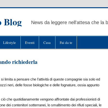
o Blog
News da leggere nell'attesa che la b
Lifestyle
Eventi
Casa
Fai da te
ando richiederla
si limita a pensare che l’attività di queste compagnie sia solo ed
zzi neri, delle fosse biologiche e delle fognature, ossia appunto
to ciò che quotidianamente vengono affrontate dai professionisti di
e dei contenitori sotterranei, lo smaltimento dei rifiuti speciali, le