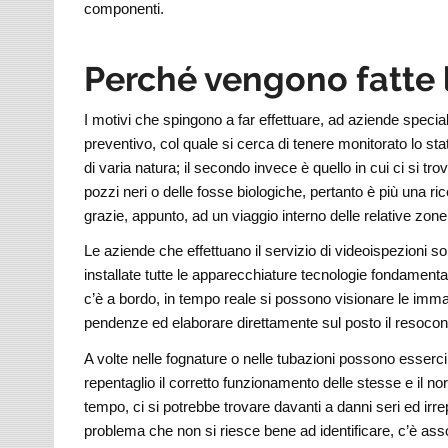
componenti.
Perché vengono fatte 
I motivi che spingono a far effettuare, ad aziende specia
preventivo, col quale si cerca di tenere monitorato lo sta
di varia natura; il secondo invece è quello in cui ci si tr
pozzi neri o delle fosse biologiche, pertanto è più una ri
grazie, appunto, ad un viaggio interno delle relative zone
Le aziende che effettuano il servizio di videoispezioni 
installate tutte le apparecchiature tecnologie fondament
c’è a bordo, in tempo reale si possono visionare le immagi
pendenze ed elaborare direttamente sul posto il resocont
A volte nelle fognature o nelle tubazioni possono esserc
repentaglio il corretto funzionamento delle stesse e il no
tempo, ci si potrebbe trovare davanti a danni seri ed irr
problema che non si riesce bene ad identificare, c’è asso