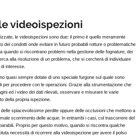
le videoispezioni
lizzate, le videoispezioni sono due: il primo è quello meramente
to dei condotti onde evitare in futuro probabili rotture o problematiche
ova quando si riscontrano problemi nella gestione delle fognature, dei
cerca alla risoluzione di un problema, che si cercherà di individuare
 di interesse.
sono quasi sempre dotate di uno speciale furgone sul quale sono
ali per procedere con le operazioni. Grazie alla strumentazione che
ni ed i video dei dati rilevati, osservare e misurare le varie
o della propria ispezione.
i delle spiacevolissime perdite oppure delle occlusioni che mettono a
rmale scorrimento delle acque. In entrambi i casi, col trascorrere del
eparabili. Proprio per questo motivo, quando si riscontra qualche
luta necessità di ricorrere alla videoispezione per avere il polso