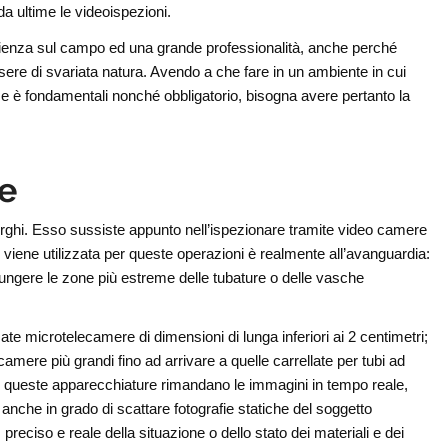
da ultime le videoispezioni.
erienza sul campo ed una grande professionalità, anche perché
sere di svariata natura. Avendo a che fare in un ambiente in cui
ise è fondamentali nonché obbligatorio, bisogna avere pertanto la
ne
urghi. Esso sussiste appunto nell’ispezionare tramite video camere
e viene utilizzata per queste operazioni è realmente all’avanguardia:
iungere le zone più estreme delle tubature o delle vasche
zate microtelecamere di dimensioni di lunga inferiori ai 2 centimetri;
mere più grandi fino ad arrivare a quelle carrellate per tubi ad
asi queste apparecchiature rimandano le immagini in tempo reale,
anche in grado di scattare fotografie statiche del soggetto
reciso e reale della situazione o dello stato dei materiali e dei