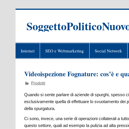
Skip
to
content
SoggettoPoliticoNuov
Internet
SEO e Webmarketing
Social Network
Videoispezione Fognature: cos’è e qu
Prodotti
Quando si sente parlare di aziende di spurghi, spesso ci 
esclusivamente quella di effettuare lo svuotamento dei po
della spurgatura.
Ci sono, invece, una serie di operazioni collaterali a tut
questo settore, quali ad esempio la pulizia ad alta pression