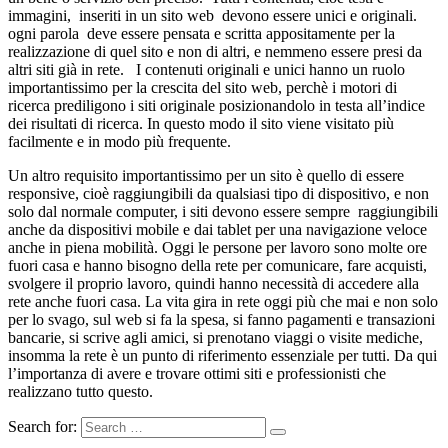
immagini, inseriti in un sito web devono essere unici e originali.
ogni parola deve essere pensata e scritta appositamente per la
realizzazione di quel sito e non di altri, e nemmeno essere presi da
altri siti già in rete. I contenuti originali e unici hanno un ruolo
importantissimo per la crescita del sito web, perchè i motori di
ricerca prediligono i siti originale posizionandolo in testa all’indice
dei risultati di ricerca. In questo modo il sito viene visitato più
facilmente e in modo più frequente.
Un altro requisito importantissimo per un sito è quello di essere
responsive, cioè raggiungibili da qualsiasi tipo di dispositivo, e non
solo dal normale computer, i siti devono essere sempre raggiungibili
anche da dispositivi mobile e dai tablet per una navigazione veloce
anche in piena mobilità. Oggi le persone per lavoro sono molte ore
fuori casa e hanno bisogno della rete per comunicare, fare acquisti,
svolgere il proprio lavoro, quindi hanno necessità di accedere alla
rete anche fuori casa. La vita gira in rete oggi più che mai e non solo
per lo svago, sul web si fa la spesa, si fanno pagamenti e transazioni
bancarie, si scrive agli amici, si prenotano viaggi o visite mediche,
insomma la rete è un punto di riferimento essenziale per tutti. Da qui
l’importanza di avere e trovare ottimi siti e professionisti che
realizzano tutto questo.
Search for: