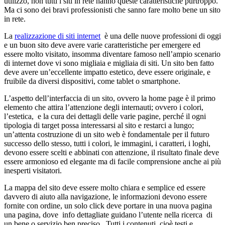
utilizzo, non tutti i siti in rete hanno queste caratteristiche purtroppo.
Ma ci sono dei bravi professionisti che sanno fare molto bene un sito
in rete.
La
realizzazione di siti internet
è una delle nuove professioni di oggi
e un buon sito deve avere varie caratteristiche per emergere ed
essere molto visitato, insomma diventare famoso nell’ampio scenario
di internet dove vi sono migliaia e migliaia di siti. Un sito ben fatto
deve avere un’eccellente impatto estetico, deve essere originale, e
fruibile da diversi dispositivi, come tablet o smartphone.
L’aspetto dell’interfaccia di un sito, ovvero la home page è il primo
elemento che attira l’attenzione degli internauti; ovvero i colori,
l’estetica, e la cura dei dettagli delle varie pagine, perché il ogni
tipologia di target possa interessarsi al sito e restarci a lungo;
un’attenta costruzione di un sito web è fondamentale per il futuro
successo dello stesso, tutti i colori, le immagini, i caratteri, i loghi,
devono essere scelti e abbinati con attenzione, il risultato finale deve
essere armonioso ed elegante ma di facile comprensione anche ai più
inesperti visitatori.
La mappa del sito deve essere molto chiara e semplice ed essere
davvero di aiuto alla navigazione, le informazioni devono essere
fornite con ordine, un solo click deve portare in una nuova pagina
una pagina, dove info dettagliate guidano l’utente nella ricerca di
un bene o servizio ben preciso. Tutti i contenuti, cioè testi e