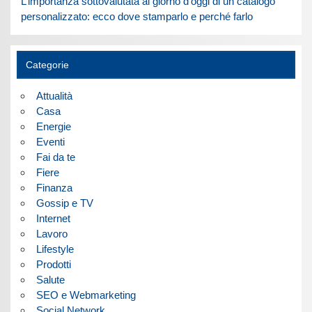
L’importanza sottovalutata al giorno d’oggi di un catalogo
personalizzato: ecco dove stamparlo e perché farlo
Categorie
Attualità
Casa
Energie
Eventi
Fai da te
Fiere
Finanza
Gossip e TV
Internet
Lavoro
Lifestyle
Prodotti
Salute
SEO e Webmarketing
Social Network